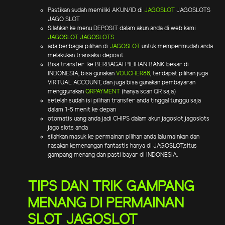
Pastikan sudah memiliki AKUN/ID di
JAGOSLOT
JAGOSLOTS
JAGO SLOT
Silahkan ke menu DEPOSIT dalam akun anda di web kami
JAGOSLOT
JAGOSLOTS
ada berbagai pilihan di
JAGOSLOT
untuk mempermudah anda
melakukan transaksi deposit
Bisa transfer ke BERBAGAI PILIHAN BANK besar di
INDONESIA, bisa gunakan
VOUCHER88
, terdapat pilihan juga
VIRTUAL ACCOUNT, dan juga bisa gunakan pembayaran
menggunakan
QRPAYMENT
(hanya scan QR saja)
setelah sudah isi pilihan transfer anda tinggal tunggu saja
dalam 1-5 menit ke depan
otomatis uang anda jadi CHIPS dalam akun jagoslot jagoslots
jago slots anda
silahkan masuk ke permainan pilihan anda lalu mainkan dan
rasakan kemenangan fantastis hanya di JAGOSLOT,situs
gampang menang dan pasti bayar di INDONESIA.
TIPS DAN TRIK GAMPANG
MENANG DI PERMAINAN
SLOT JAGOSLOT