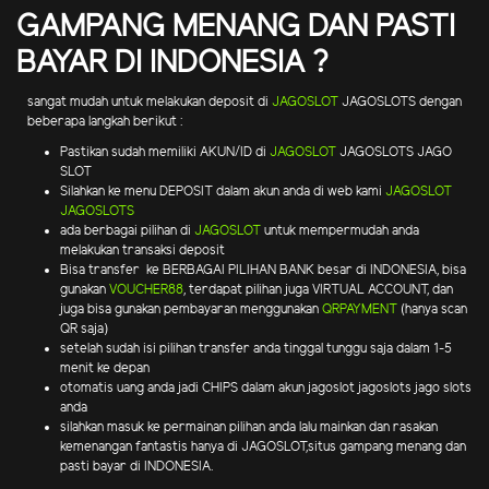
GAMPANG MENANG DAN PASTI
BAYAR DI INDONESIA ?
sangat mudah untuk melakukan deposit di
JAGOSLOT
JAGOSLOTS dengan
beberapa langkah berikut :
Pastikan sudah memiliki AKUN/ID di
JAGOSLOT
JAGOSLOTS JAGO
SLOT
Silahkan ke menu DEPOSIT dalam akun anda di web kami
JAGOSLOT
JAGOSLOTS
ada berbagai pilihan di
JAGOSLOT
untuk mempermudah anda
melakukan transaksi deposit
Bisa transfer ke BERBAGAI PILIHAN BANK besar di INDONESIA, bisa
gunakan
VOUCHER88
, terdapat pilihan juga VIRTUAL ACCOUNT, dan
juga bisa gunakan pembayaran menggunakan
QRPAYMENT
(hanya scan
QR saja)
setelah sudah isi pilihan transfer anda tinggal tunggu saja dalam 1-5
menit ke depan
otomatis uang anda jadi CHIPS dalam akun jagoslot jagoslots jago slots
anda
silahkan masuk ke permainan pilihan anda lalu mainkan dan rasakan
kemenangan fantastis hanya di JAGOSLOT,situs gampang menang dan
pasti bayar di INDONESIA.