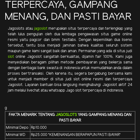
TERPERCAYA, GAMPANG
MENANG, DAN PASTI BAYAR
Jagoslots atau
jagoslot
merupakan situs terpercaya dan terlengkap yang
telah lulus pengujian oleh dua lembaga pengawasan situs game online
resmi yaitu pagcor dan bmm testlabs. Dengan kepemilikan dua lisensi
tersebut, tentu bisa menjadi jaminan bahwa kualitas seluruh sistem
maupun game kami sangat baik dan aman. Permainan yang ada di situs judi
slot
online Jagoslot sangatlah berkualitas, dijamin fair 100%. Kami juga
menyediakan beragam pilihan metode pembayaran yang bekerja sama
dengan berbagai bank swasta di indonesia untuk memudahkan anda dalam
proses bertransaksi. Oleh karena itu, segera bergabung bersama kami
untuk menjadi member di situs judi slot online resmi dan terpercaya
Jagoslot. Layanan bantuan bisa langsung menghubungi Jagoslot aktif 24
jam melalui livechat atau whatsapp Jago slot terpercaya di indonesia.
g
FAKTA MENARIK TENTANG
JAGOSLOTS
YANG GAMPANG MENANG DAN
PASTI BAYAR
Minimal Depo
Rp10.000
Minimal WD
Rp25.000 *KEMENANGAN BERAPAPUN PASTI BAYAR*