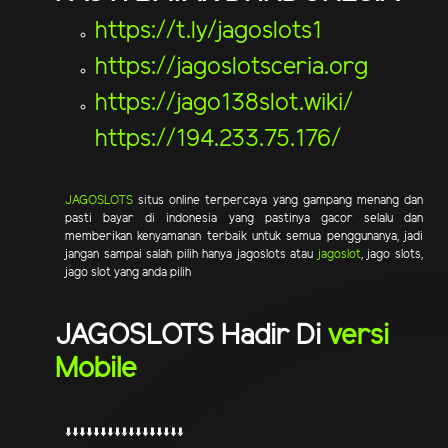
https://t.ly/jagoslots1
https://jagoslotsceria.org
https://jago138slot.wiki/
https://194.233.75.176/
JAGOSLOTS
situs online terpercaya yang gampang menang dan
pasti bayar di indonesia yang pastinya gacor selalu dan
memberikan kenyamanan terbaik untuk semua penggunanya, jadi
jangan sampai salah pilih hanya jagoslots atau
jagoslot
, jago slots,
jago slot yang anda pilih
JAGOSLOTS Hadir Di
versi
Mobile
⬇️⬇️⬇️⬇️⬇️⬇️⬇️⬇️⬇️⬇️⬇️⬇️⬇️⬇️⬇️⬇️⬇️