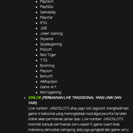
Playtech
PlayNGo
Gameplay
Playstar
RTG
JDB
Joker Gaming
Skywind
Spadegaming
PGSoft
Red Tiger
TTG
Booming
Playson
Betsoft
AllWaySpin
Game Art
Microgaming
IDNLIVE
(PERMAINAN LIVE TRADISIONAL YANG UNIK DAN
FAIR)
Live number JAGOSLOTS atau jago slot jagoslot menghadirkan
game tradisional yang meningkatkan nostalgia pecinta taruhan
online akan permainan jaman dulu. Live number JAGOSLOTS
memiliki banyak permainan seru seperti game suwit khas
Indonesia, kemudian samgong, ada juga gongball dan game seru