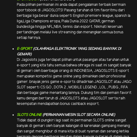
Pada pilihan permainan ini anda dapat pengalaman terbaik bermain
sportsbook di JAGOSLOTS! Pasang taruhan di tim favoritmu dari
berbagai liga besar dunia seperti English premiere league, spanish la
liga,Liga Champions eropa, Piala Dunia 2022 QATAR, german
bundesliga hingga NFL,NBA, tennis dan esport. Nikmati keseruan
pertandingan melalui live streaming dan menangkan semua bonus
setiap harinya.
E-SPORT
(OLAHRAGA ELEKTRONIK YANG SEDANG BANYAK DI
GEMARI)
Di Jagoslots juga terdapat pilihan untuk pasangan atau taruhan untuk
e-sport yang kita tahu semua bahwa olhraga ini saat ini sangat banyak
di gemari oleh baerbagai orang di INDONESIA, JAGOSLOTS E-sport
merupakan kompetisi game online yang dimainkan oleh profesional
gamer. bnayak jenis game e-sports dihadirkan JAGOSLOT atau JAGO
SLOT seperti CS:GO , DOTA 2 , MOBILE LEGEND , LOL , PUBG , FIFA
dan berbagai game menantang lainnya. Dukung tim dan pemain favorit
kamu dengan bertaruh di JAGOSLOTS atau JAGOSLOT serta raih
kesempatan mendapatkan bonus cashback esport.
SLOTS ONLINE
(PERMAINAN MESIN SLOT SECARA ONLINE)
Tidak dapat di pungkiri lagi saat ini permainan SLOTS online sangat
banyak di gemari oleh banyak kalangan di karenakan gampang menang
dan sangat menghibur di mana kita di buat nyaman dan senang ketika
bermain dengan berbagai kejutan dalam banyak putaran di dalam nya,