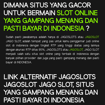
DIMANA SITUS YANG GACOR
UNTUK BERMAIN
SLOT ONLINE
YANG GAMPANG MENANG DAN
PASTI BAYAR DI INDONESIA
?
Sudah pasti jawabannya adalah hanya di JAGOSLOTS atau
JAGOSLOT
JAGO SLOT, adalah tempat yang pas untuk kamu penggemar judi online
slot di indonesia dengan tingkat RTP yang tinggi diatas yang lainnya
dengan akurasi RTP ditas 95%, JAGOSLOTS atau
JAGOSLOT
, JAGO SLOT
menjadi salah satu situs slot online yang terbaik di indonesia dengan
banyak pilihan provider dan juga yang pasti gampang menang dan pasti
bayar di INDONESIA.
LINK ALTERNATIF JAGOSLOTS
JAGOSLOT JAGO SLOT, SITUS
YANG GAMPANG MENANG DAN
PASTI BAYAR DI INDONESIA