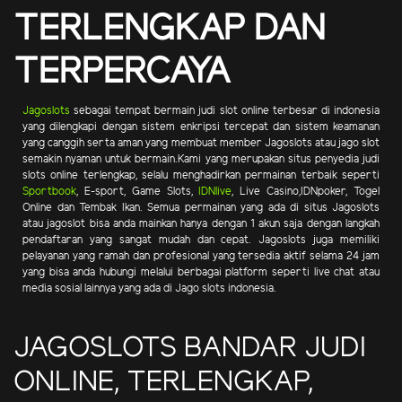
TERLENGKAP DAN
TERPERCAYA
Jagoslots
sebagai tempat bermain judi slot online terbesar di indonesia
yang dilengkapi dengan sistem enkripsi tercepat dan sistem keamanan
yang canggih serta aman yang membuat member Jagoslots atau jago slot
semakin nyaman untuk bermain.Kami yang merupakan situs penyedia judi
slots online terlengkap, selalu menghadirkan permainan terbaik seperti
Sportbook
, E-sport, Game Slots,
IDNlive
, Live Casino,IDNpoker, Togel
Online dan Tembak Ikan. Semua permainan yang ada di situs Jagoslots
atau jagoslot bisa anda mainkan hanya dengan 1 akun saja dengan langkah
pendaftaran yang sangat mudah dan cepat. Jagoslots juga memiliki
pelayanan yang ramah dan profesional yang tersedia aktif selama 24 jam
yang bisa anda hubungi melalui berbagai platform seperti live chat atau
media sosial lainnya yang ada di Jago slots indonesia.
JAGOSLOTS BANDAR JUDI
ONLINE, TERLENGKAP,