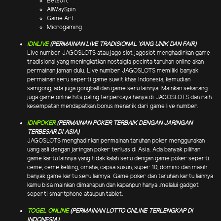
Betsoft
AllWaySpin
Game Art
Microgaming
IDNLIVE
(PERMAINAN LIVE TRADISIONAL YANG UNIK DAN FAIR)
Live number JAGOSLOTS atau jago slot jagoslot menghadirkan game
tradisional yang meningkatkan nostalgia pecinta taruhan online akan
permainan jaman dulu. Live number JAGOSLOTS memiliki banyak
permainan seru seperti game suwit khas Indonesia, kemudian
samgong, ada juga gongball dan game seru lainnya. Mainkan sekarang
juga game online hits paling terpercaya hanya di JAGOSLOTS dan raih
kesempatan mendapatkan bonus menarik dari game live number.
IDNPOKER
(PERMAINAN POKER TERBAIK DENGAN JARINGAN
TERBESAR DI ASIA)
JAGOSLOTS menghadirkan permainan taruhan poker menggunakan
uang asli dengan jaringan poker terluas di Asia. Ada banyak pilihan
game kartu lainnya yang tidak kalah seru dengan game poker seperti
ceme, ceme keliling, omaha, capsa susun, super 10, domino dan masih
banyak game kartu seru lainnya. Game poker dan taruhan kartu lainnya
kamu bisa mainkan dimanapun dan kapanpun hanya .melalui gadget
seperti smartphone ataupun tablet.
TOGEL ONLINE
(PERMAINAN LOTTO ONLINE TERLENGKAP DI
INDONESIA)