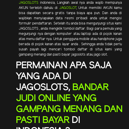
JAGOSLOTS
indonesia, Langkah awal nya anda wajib mempunya
AKUN terlebih dahulu di
JAGOSLOT
, Untuk memiliki AKUN kamu
bisa dapatkan secara gratis tanpa biaya apa pun. Dan anda di
wajibkan menyiapakan data resmi pribadi anda untuk mengisi
formulir pendaftaran. Setelah itu anda bisa mengunjungi situs kami
JAGOSLOTS , anda mengklik tombol daftar. Bagi para pemula yang
megunjungi nya dengan komputer atau laptop ada di pojok kanan
atas menu daftar nya. Untuk pengguna mobile atau handphone juga
berada di pojok kanan atas layar anda . Sehingga anda tidak perlu
susah payah lagi mencari tombol daftar di situs kami yang
gampang menang dan pasti bayar jagoslots atau jago slot.
PERMAINAN APA SAJA
YANG ADA DI
JAGOSLOTS,
BANDAR
JUDI ONLINE YANG
GAMPANG MENANG DAN
PASTI BAYAR
DI