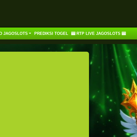
O JAGOSLOTS
PREDIKSI TOGEL
🎰 RTP LIVE JAGOSLOTS 🎰